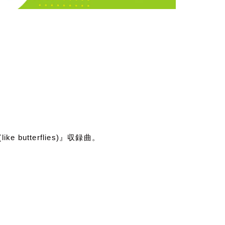
like butterflies)
』収録曲。