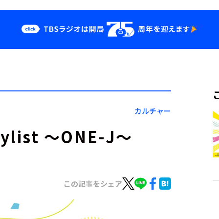
クス
イベント・グッ
ズ
st
YouTube
せ
会社情報
カルチャー
list ～ONE-J～
この記事をシェア