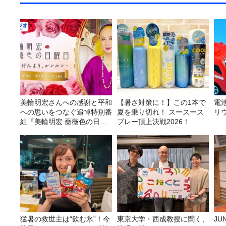
美輪明宏さんへの感謝と平和
【暑さ対策に！】この1本で
電
への思いをつなぐ追悼特別番
夏を乗り切れ！ スースース
リ
組『美輪明宏 薔薇色の日曜
プレー頂上決戦2026！
日～ごきげんよう、ルンルン
～』8/9（日）16時放送
猛暑の救世主は“飲む氷”！今
東京大学・西成教授に聞く、
JUNK バナナ