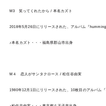
M3
笑ってくれたから
/
本名カズト
2018
年
5
月
26
日にリリースされた、アルバム『
hummin
♪本名カズト・・・福島県郡山市出身
M
４ 恋人がサンタクロース
/
松任谷由実
1980
年
12
月
1
日にリリースされた、
10
枚目のアルバム『
♪松任谷由実・・・東京都八王子市出身