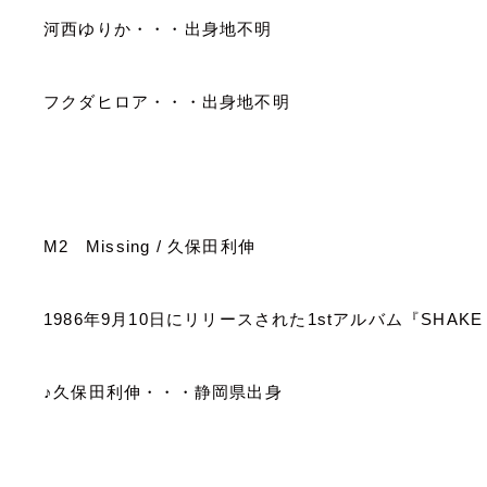
河西ゆりか・・・出身地不明
フクダヒロア・・・出身地不明
M2
Missing /
久保田利伸
1986
年
9
月
10
日にリリースされた
1st
アルバム『
SHAKE 
♪久保田利伸・・・静岡県出身