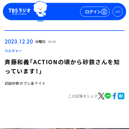
ログイン
マイページ
2023.12.20
水曜日
00:00
新規会員登録
ログイン
カルチャー
斉藤和義「ACTIONの頃から砂鉄さんを知
っています！」
武田砂鉄のプレ金ナイト
この記事をシェア
今日の番組表
週間番組表
トピックス
TBS Podcast