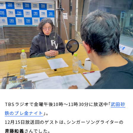
お知らせ
イベント・グッズ
YouTube
会社情報
TBSラジオで金曜午後10時～11時30分に放送中「
武田砂
鉄のプレ金ナイト
」。
12月15日放送回のゲストは、シンガーソングライターの
斉藤和義
さんでした。