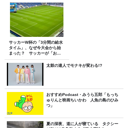
サッカーW杯の「3分間の給水
タイム」、なぜ今大会から始
まった？ サッカーが「お
金」に変わる仕組み
太鼓の達人でモナキが変わる!?
おすすめPodcast・みうら五郎「もっち
ゅりんと映画ちいかわ 人魚の島のひみ
つ」
夏の深夜、道に人が寝ている タクシー