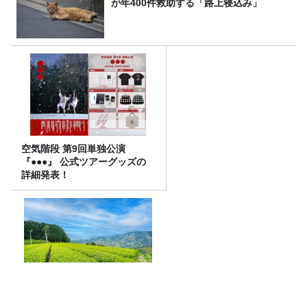
が年400件救助する「路上寝込み」
空気階段 第9回単独公演
『●●●』 公式ツアーグッズの
詳細発表！
抹茶ブームの裏で減る茶畑
企業と農家をつなぐ新たな取