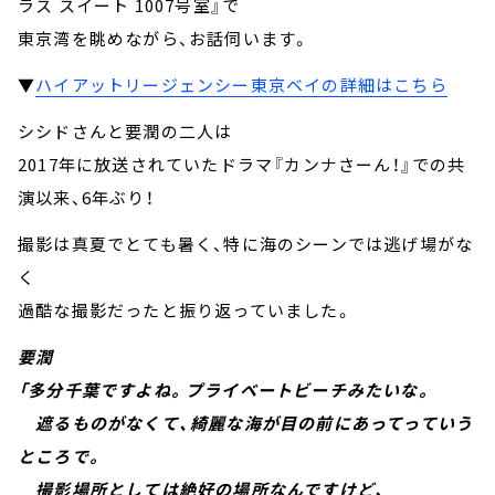
ラス スイート 1007号室』で
東京湾を眺めながら、お話伺います。
▼
ハイアットリージェンシー東京ベイの詳細はこちら
シシドさんと要潤の二人は
2017年に放送されていたドラマ『カンナさーん！』での共
演以来、6年ぶり！
撮影は真夏でとても暑く、特に海のシーンでは逃げ場がな
く
過酷な撮影だったと振り返っていました。
要潤
「多分千葉ですよね。プライベートビーチみたいな。
遮るものがなくて、綺麗な海が目の前にあってっていう
ところで。
撮影場所としては絶好の場所なんですけど、