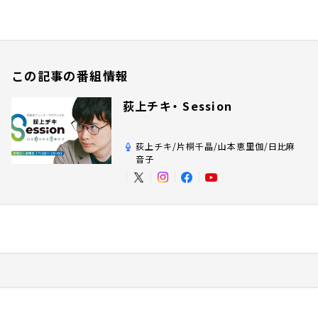
この記事の番組情報
荻上チキ・ Session
荻上チキ/片桐千晶/山本恵里伽/日比麻
音子