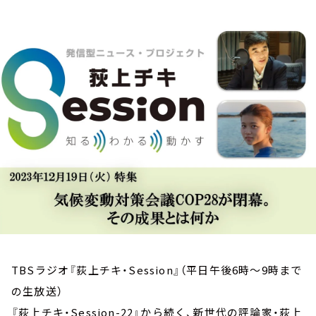
お知らせ
イベント・グッズ
YouTube
会社情報
TBSラジオ『荻上チキ・Session』（平日午後6時～9時まで
の生放送）
『荻上チキ・Session-22』から続く、新世代の評論家・荻上