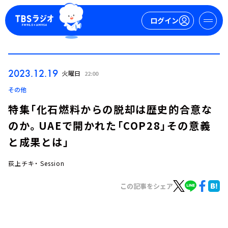
ログイン
マイページ
2023.12.19
火曜日
22:00
新規会員登録
ログイン
その他
特集「化石燃料からの脱却は歴史的合意な
のか。UAEで開かれた「COP28」その意義
と成果とは」
荻上チキ・ Session
今日の番組表
この記事をシェア
週間番組表
トピックス
TBS Podcast