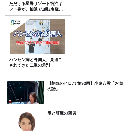
ただける星野リゾート宿泊ギ
フト券が、抽選で1組2名様に
プレゼント！
ハンセン病と外国人。見過ご
されてきた二重の差別
【朗読のヒロバ 第93回】小泉八雲「お貞
の話」
腸と肝臓の関係