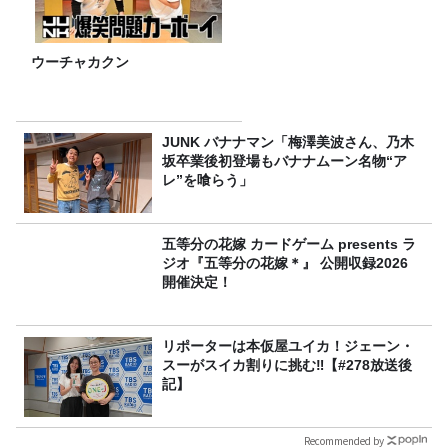
ウーチャカクン
JUNK バナナマン「梅澤美波さん、乃木
坂卒業後初登場もバナナムーン名物“ア
レ”を喰らう」
五等分の花嫁 カードゲーム presents ラ
ジオ『五等分の花嫁＊』 公開収録2026
開催決定！
リポーターは本仮屋ユイカ！ジェーン・
スーがスイカ割りに挑む‼【#278放送後
記】
Recommended by