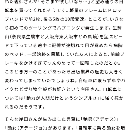
ねた親御さんが「そこまで欲しいなら…」と望み通りの自
転車を買ってくれたそうです。軽量のフレームにドロッ
プハンドで前2枚、後ろ5枚の10段変速。ところが、いきな
り初めてのツーリングでハプニングが発生します。生駒
山（奈良県生駒市と大阪府東大阪市との県境）を猛スピー
ドで下っている途中に記憶が途切れて目が覚めたら病院
のベッド。一部始終を目撃していた友人によると、前輪ブ
レーキをかけすぎてつんのめって一回転したのだとか。
このとき万一のことがあったら出版業界の歴史も大きく
変わってしまっていたでしょうね。自転車に限らず車やバ
イクなど乗り物全般がお好きという岸田さん。自転車に
ついては「動力が人間だけというシンプルさ」に強く惹か
れるのだそうです。
そんな岸田さんが生み出した言葉に「艶男（アデオス）」
「艶女（アデージョ）」があります。「自転車に乗る艶女を増