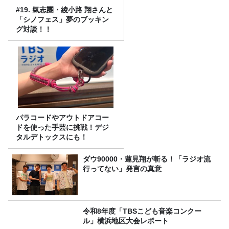
#19. 氣志團・綾小路 翔さんと
「シノフェス」夢のブッキン
グ対談！！
パラコードやアウトドアコー
ドを使った手芸に挑戦！デジ
タルデトックスにも！
ダウ90000・蓮見翔が斬る！「ラジオ流
行ってない」発言の真意
令和8年度「TBSこども音楽コンクー
ル」横浜地区大会レポート