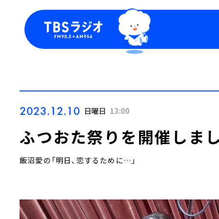
今日の番組表
トピッ
週間番組表
TBS
Podca
お知ら
2023.12.10
日曜日
13:00
ふつおた祭りを開催しまし
飯沼愛の「明日、恋するために…」