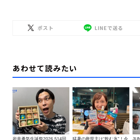
ポスト
LINEで送る
あわせて読みたい
岩井勇気生誕祭2026 514回
猛暑の救世主は“飲む氷”！今
J