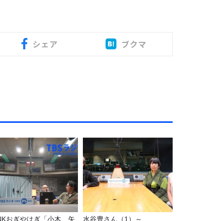
シェア
ブクマ
UNKおぎやはぎ「小木、矢
水谷豊さん（1）～