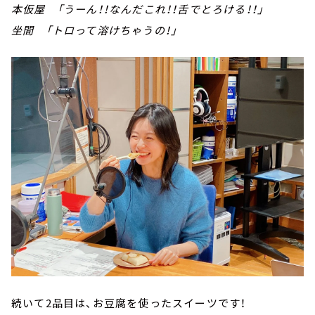
本仮屋 「うーん！！なんだこれ！！舌でとろける！！」
坐間 「トロって溶けちゃうの！」
続いて2品目は、お豆腐を使ったスイーツです！