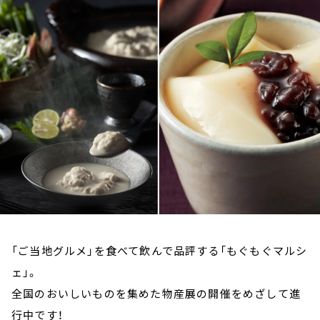
お知らせ
イベント・グッズ
YouTube
会社情報
「ご当地グルメ」を食べて飲んで品評する「もぐもぐマルシ
ェ」。
全国のおいしいものを集めた物産展の開催をめざして進
行中です！