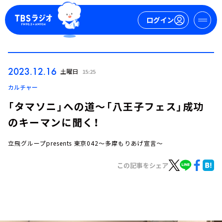
ログイン
マイページ
2023.12.16
土曜日
15:25
新規会員登録
ログイン
カルチャー
「タマソニ」への道～「八王子フェス」成功
のキーマンに聞く！
立飛グループpresents 東京042～多摩もりあげ宣言～
この記事をシェア
今日の番組表
週間番組表
トピックス
TBS Podcast