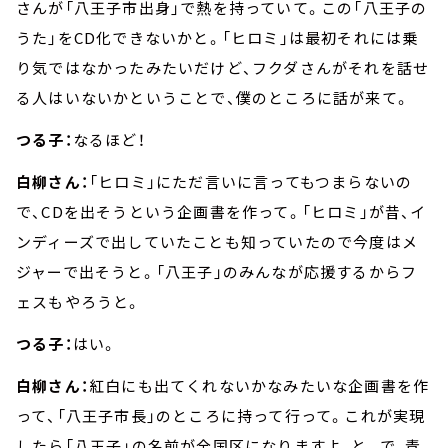
さんが「八王子市出身」で熱を持っていて。この「八王子の
うた」をCD化できないかと。「ヒロミ」は最初それには乗
り気ではなかったみたいだけど、フクダさんがそれを話せ
る人はいないかということで、僕のところに話が来て。
つる子：
なるほど！
白柳さん：
「ヒロミ」にただ言いに言ってもつまらないの
で、CDを出そうという企画書を作って。「ヒロミ」が昔、イ
ンディーズで出していたことも知っていたので今度はメ
ジャーで出そうと。「八王子」のみんなが応援するからフ
ェスもやろうと。
つる子：
はい。
白柳さん：
紅白にも出てくれないかなみたいな企画書を作
って、「八王子市長」のところに持って行って。これが実現
したら「八王子」の名前が全国区になりますよ、と。で、青