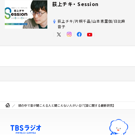
荻上チキ・ Session
荻上チキ/片桐千晶/山本恵里伽/日比麻
音子
頭の中で音が聞こえる人と聞こえない人がいる!?【音に関する最新研究】