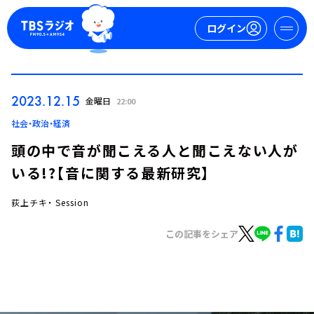
ログイン
マイページ
2023.12.15
金曜日
22:00
新規会員登録
ログイン
社会・政治・経済
頭の中で音が聞こえる人と聞こえない人が
いる!?【音に関する最新研究】
荻上チキ・ Session
この記事をシェア
今日の番組表
週間番組表
トピックス
TBS Podcast