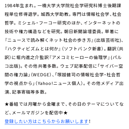
1984年生まれ。一橋大学大学院社会学研究科博士後期課
程単位修得退学。城西大学助教。専門は情報社会学、社会
哲学。ミシェル・フーコー研究のほか、インターネットの
技術や権力構造などを研究。朝日新聞論壇委員。単著に
『ニュースで読み解くネット社会の歩き方』(出版芸術社)、
『ハクティビズムとは何か』（ソフトバンク新書）。翻訳（共
訳）に堀内進之介監訳『アメコミヒーローの倫理学』(パル
コ出版)。その他共著多数。ウェブ記事配信に「サイバー空
間の権力論」（WEDGE）、「塚越健司の情報社会学・社会哲
学の視点から」（Yahoo!ニュース個人）。その他メディア出
演、記事寄稿等多数。
★番組では月曜から金曜まで、その日のテーマについてな
ど、メールマガジンを配信中★
登録したい方はこちらからお願いします
！