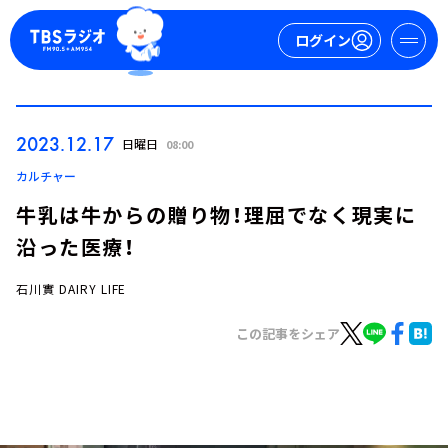
ログイン
マイページ
2023.12.17
日曜日
08:00
新規会員登録
ログイン
カルチャー
牛乳は牛からの贈り物！理屈でなく現実に
沿った医療！
石川實 DAIRY LIFE
この記事をシェア
今日の番組表
週間番組表
トピックス
TBS Podcast