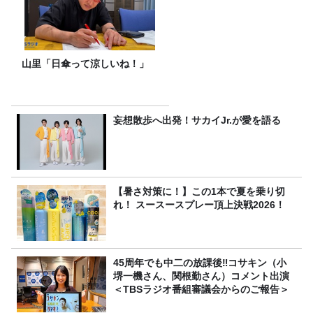
山里「日傘って涼しいね！」
妄想散歩へ出発！サカイJr.が愛を語る
【暑さ対策に！】この1本で夏を乗り切
れ！ スースースプレー頂上決戦2026！
45周年でも中二の放課後‼コサキン（小
堺一機さん、関根勤さん）コメント出演
＜TBSラジオ番組審議会からのご報告＞