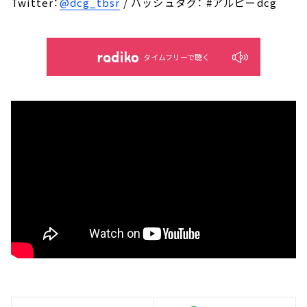
Twitter：
@dcg_tbsr
/ ハッシュタグ： #アルピーdcg
タイムフリーで聴く