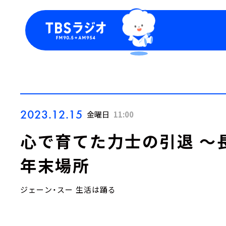
今日の番組表
トピッ
週間番組表
TBS
Podca
お知ら
2023.12.15
金曜日
11:00
心で育てた力士の引退 ～長
年末場所
ジェーン・スー 生活は踊る