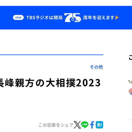
クス
イベント・グッ
ズ
st
YouTube
せ
会社情報
その他
峰親方の大相撲2023
この記事をシェア