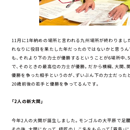
11月に1年納めの場所と言われる九州場所が終わりまし
れなりに役目を果たした年だったのではないかと思うん
も、それより下の力士が優勝するということが6場所中、
で、そのときの最高位の力士が優勝。だから横綱、大関、
優勝を争った相手というのが、ずいぶん下の力士だった
20歳前後の若手と優勝を争ってるんです。
「2人の新大関」
今年2人の大関が誕生しました。モンゴルの大平原で足腰
その後、大関になって、師匠のしこ名をもらって「霧島」に