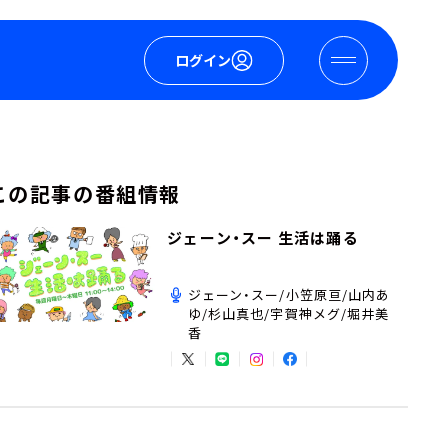
ログイン
この記事の番組情報
ジェーン・スー 生活は踊る
ジェーン・スー/小笠原亘/山内あ
ゆ/杉山真也/宇賀神メグ/堀井美
香