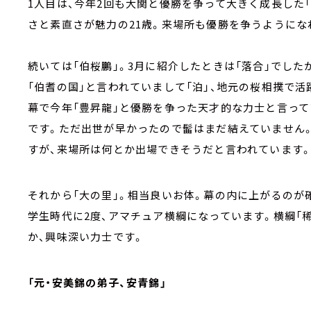
1人目は、今年2回も大関と優勝を争って大きく成長した
さと素直さが魅力の21歳。来場所も優勝を争うようにな
続いては「伯桜鵬」。3月に紹介したときは「落合」でした
「伯耆の国」と言われていまして「泊」、地元の桜相撲で活
幕で今年「豊昇龍」と優勝を争った天才的な力士と言って
です。ただ出世が早かったので髷はまだ結えていません
すが、来場所は何とか出場できそうだと言われています
それから「大の里」。相当良いお体。幕の内に上がるのが
学生時代に2度、アマチュア横綱になっています。横綱「
か、興味深い力士です。
「元・安美錦の弟子、安青錦」