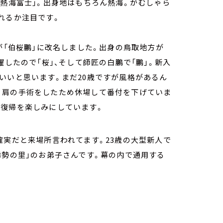
「熱海富士」。出身地はもちろん熱海。がむしゃら
れるか注目です。
が「伯桜鵬」に改名しました。出身の鳥取地方が
躍したので「桜」、そして師匠の白鵬で「鵬」。新入
いいと思います。まだ20歳ですが風格があるん
。肩の手術をしたため休場して番付を下げていま
。復帰を楽しみにしています。
確実だと来場所言われてます。23歳の大型新人で
稀勢の里」のお弟子さんです。幕の内で通用する