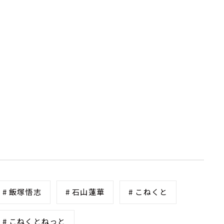
# 飯塚悟志
# 石山蓮華
# こねくと
# こねくとねっと