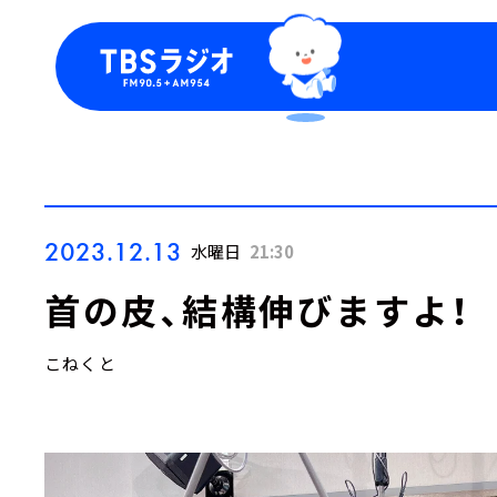
今日の番組表
トピッ
週間番組表
TBS
Podca
お知ら
2023.12.13
水曜日
21:30
首の皮、結構伸びますよ！
こねくと