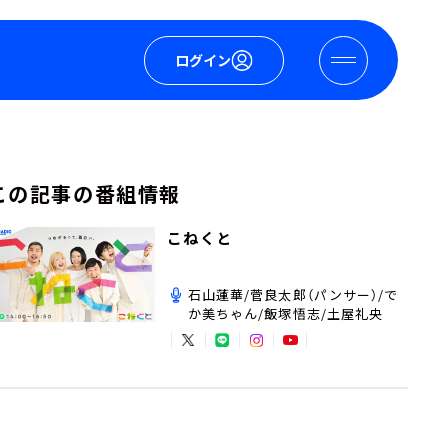
ログイン
この記事の番組情報
こねくと
石山蓮華/菅良太郎（パンサー）/で
か美ちゃん/飯塚悟志/土屋礼央