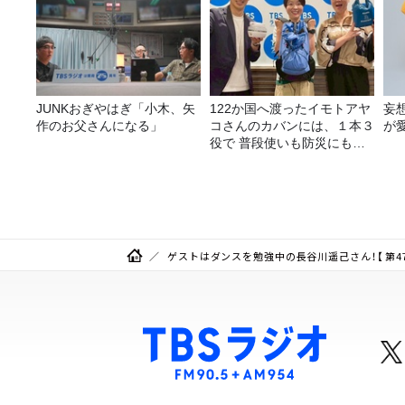
JUNKおぎやはぎ「小木、矢
122か国へ渡ったイモトアヤ
妄
作のお父さんになる」
コさんのカバンには、１本３
が
役で 普段使いも防災にもな
る最強の棒が入っていた！
ゲストはダンスを勉強中の長谷川遥己さん！【 第471回