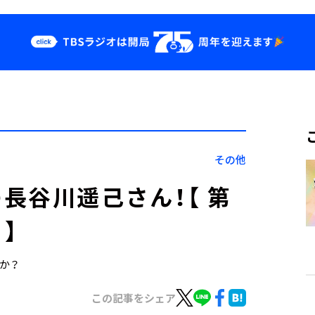
クス
イベント・グッ
ズ
st
YouTube
せ
会社情報
その他
長谷川遥己さん！【 第
）】
すか？
この記事をシェア