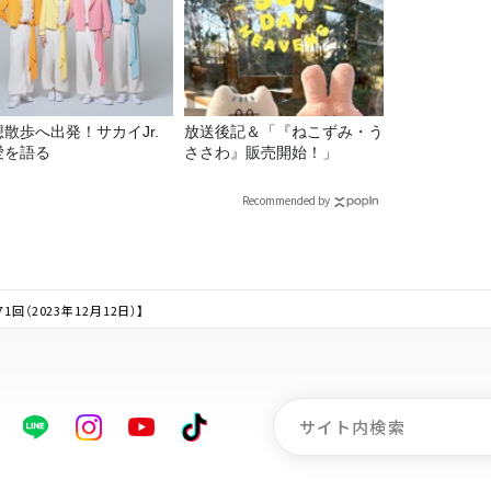
想散歩へ出発！サカイJr.
放送後記＆「『ねこずみ・う
愛を語る
ささわ』販売開始！」
Recommended by
（2023年12月12日）】