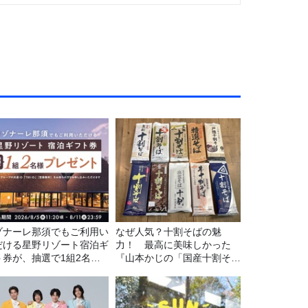
ゾナーレ那須でもご利用い
なぜ人気？十割そばの魅
だける星野リゾート宿泊ギ
力！ 最高に美味しかった
ト券が、抽選で1組2名様
『山本かじの「国産十割そ
プレゼント！
ば」』とは？【十割そば10
種食べ比べ】