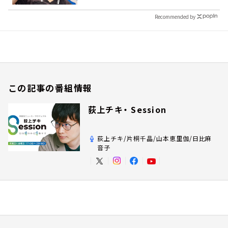
Recommended by
この記事の番組情報
荻上チキ・ Session
荻上チキ/片桐千晶/山本恵里伽/日比麻
音子