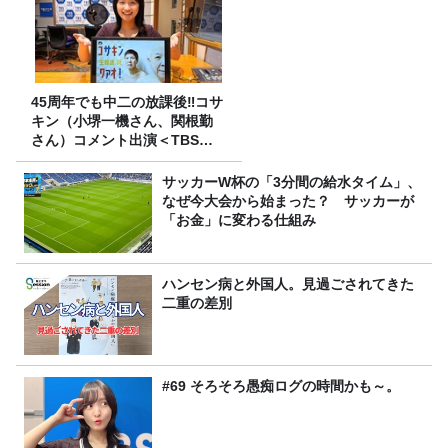
45周年でも中二の放課後‼コサ
キン（小堺一機さん、関根勤
さん）コメント出演＜TBSラ
ジオ番組審議会からのご報告
＞
サッカーW杯の「3分間の給水タイム」、
なぜ今大会から始まった？ サッカーが
「お金」に変わる仕組み
ハンセン病と外国人。見過ごされてきた
二重の差別
#69 そろそろ愚痴ログの時間かも～。