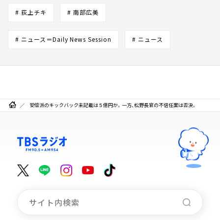
# 荻上チキ
# 南部広美
# ニュース＝Daily News Session
# ニュース
安倍派のキックバック未記載は５億円か。一方、松野長官の不信任案は否決。