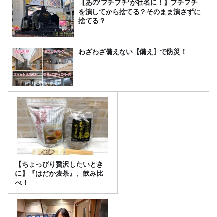
【あの‘プチプチ‘が社名に！】プチプチ
を潰してから捨てる？そのまま潰さずに
捨てる？
わざわざ備えない【備え】で防災！
【ちょっぴり贅沢したいとき
に】『はだか麦茶』、飲み比
べ！