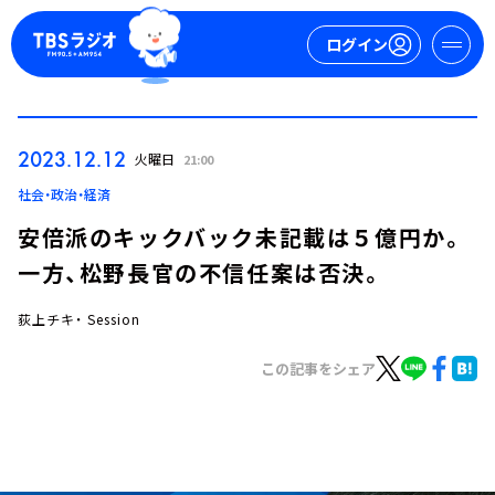
ログイン
マイページ
2023.12.12
火曜日
21:00
新規会員登録
ログイン
社会・政治・経済
安倍派のキックバック未記載は５億円か。
一方、松野長官の不信任案は否決。
荻上チキ・ Session
この記事をシェア
今日の番組表
週間番組表
トピックス
TBS Podcast