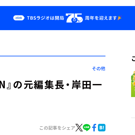
クス
イベント・グッ
ズ
st
YouTube
せ
会社情報
その他
LEON』の元編集長・岸田一
この記事をシェア