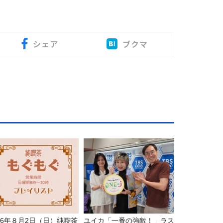
シェア
ブクマ
026年８月2日（日）純喫茶
ユイカ「一番の強敵！」ラス