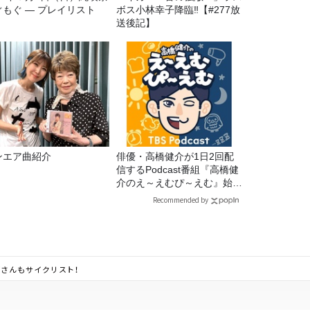
ぐもぐ ― プレイリスト
ボス小林幸子降臨‼【#277放
送後記】
ンエア曲紹介
俳優・高橋健介が1日2回配
信するPodcast番組『高橋健
介のえ～えむぴ～えむ』始ま
ります
Recommended by
田一郎さんもサイクリスト！