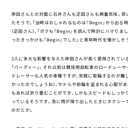
岸田さんとの対面に石井さんも疋田さんも興奮気味。若い
たそうで、「当時はおしゃれなものは『Begin』から出
（疋田さん）、「ボクも『Begin』を読んで時計にハマ
ったきっかけも『Begin』でした」と青年時代を懐かし
2人に多大な影響を与えた岸田さんが長く愛用されてい
「バーディー」。それ以前は競技用自転車のロードレー
ドレーサーも人気の車種ですが、気軽に駐輪するのが難
かったのでしょうね）、サドルや前輪を盗まれる心配があ
もあれば折り畳むことができ、しかもスピードもしっか
っているそうです。急に雨が降り出したときにタクシー
のだとか。