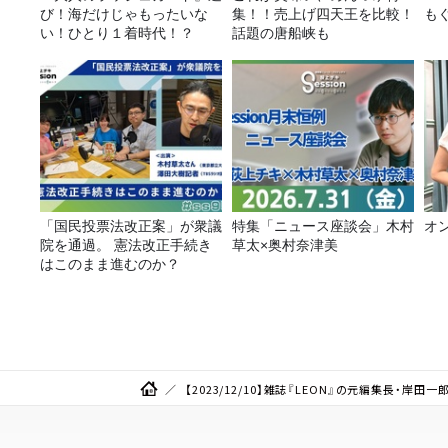
び！海だけじゃもったいな
集！！売上げ四天王を比較！
も
い！ひとり１着時代！？
話題の唐船峡も
「国民投票法改正案」が衆議
特集「ニュース座談会」木村
オ
院を通過。 憲法改正手続き
草太×奥村奈津美
はこのまま進むのか？
【2023/12/10】雑誌『LEON』の元編集長・岸