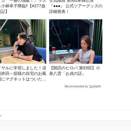
イカ「一番の強敵！」ラス
空気階段 第9回単独公演
ス小林幸子降臨‼【#277放
『●●●』 公式ツアーグッズの
後記】
詳細発表！
イヤルに学習しました！涙
【朗読のヒロバ 第93回】小
最終回～舘様の自宅のお風
泉八雲「お貞の話」
場にマグネットはついたの
？
Recommended by
ト