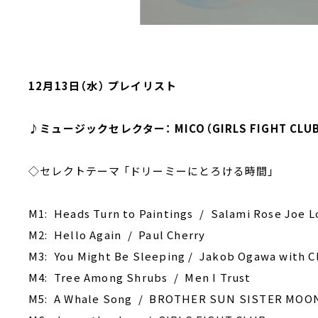
12月13日（水） プレイリスト
♪ミュージックセレクター： MICO（GIRLS FIGHT CLU
◇セレクトテーマ 「ドリーミーにとろける時間」
M1: Heads Turn to Paintings / Salami Rose Joe L
M2: Hello Again / Paul Cherry
M3: You Might Be Sleeping / Jakob Ogawa with C
M4: Tree Among Shrubs / Men I Trust
M5: A Whale Song / BROTHER SUN SISTER MOO