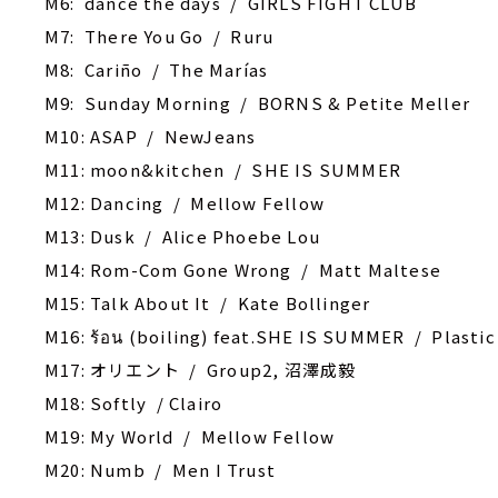
M6: dance the days / GIRLS FIGHT CLUB
M7: There You Go / Ruru
M8: Cariño / The Marías
M9: Sunday Morning / BORNS & Petite Meller
M10: ASAP / NewJeans
M11: moon&kitchen / SHE IS SUMMER
M12: ‎Dancing / Mellow Fellow
M13: Dusk / Alice Phoebe Lou
M14: Rom-Com Gone Wrong / Matt Maltese
M15: Talk About It / Kate Bollinger
M16: ร้อน (boiling) feat.SHE IS SUMMER / Plastic
M17: オリエント / Group2, 沼澤成毅
M18: Softly / Clairo
M19: My World / Mellow Fellow
M20: Numb / Men I Trust