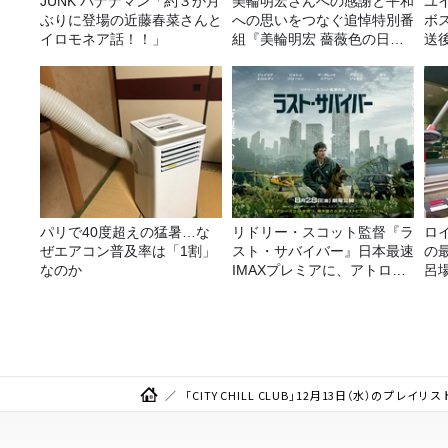
JUNK バナナマン「約３か月
美輪明宏さんへの感謝と平和
ユ
ぶりに登場の近藤春菜さんと
への思いをつなぐ追悼特別番
ボ
イロモネア話！！」
組『美輪明宏 薔薇色の日曜
送
日～ごきげんよう、ルンルン
～』8/9（日）16時放送
パリで40度超えの猛暑…な
リドリー・スコット監督『ラ
ロ
ぜエアコン普及率は「1割」
スト・サバイバー』日本最速
の
なのか
IMAXプレミアに、アトロク
呂
リスナー60名をご招待！
か
「CITY CHILL CLUB」12月13日（水）のプレイリス