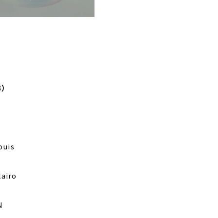
B）
ouis
lairo
N