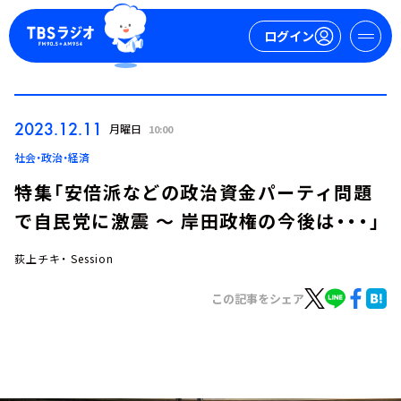
ログイン
マイページ
2023.12.11
月曜日
10:00
新規会員登録
ログイン
社会・政治・経済
特集「安倍派などの政治資金パーティ問題
で自民党に激震 ～ 岸田政権の今後は・・・」
荻上チキ・ Session
この記事をシェア
今日の番組表
週間番組表
トピックス
TBS Podcast