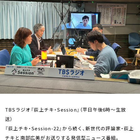
お知らせ
イベント・グッズ
YouTube
会社情報
TBSラジオ『荻上チキ・Session』（平日午後6時～生放
送）
『荻上チキ・Session-22』から続く、新世代の評論家・荻上
チキと南部広美がお送りする発信型ニュース番組。