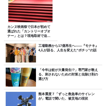
カンヌ映画祭で日本が初めて
選ばれた「カントリーオブオ
ナー」とは？現地取材で迫る
選出の意味
工場勤務から17億再生へ——『モナキ』
4人が語る、人生を変えた“ポチッ”の話
「今年は蚊が大量発生!?」専門家が教え
る、刺されないための対策と虫除け剤の
選び方
熊本震度７「ずっと救急車のサイレン
が」電話で聞いた、被災地の現状