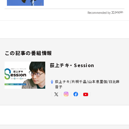
Recommended by
この記事の番組情報
荻上チキ・ Session
荻上チキ/片桐千晶/山本恵里伽/日比麻
音子