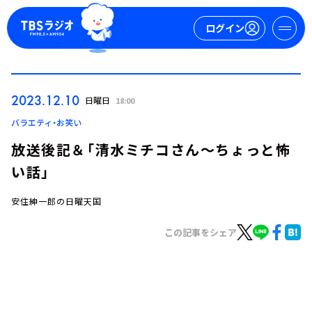
ログイン
マイページ
2023.12.10
日曜日
18:00
新規会員登録
ログイン
バラエティ・お笑い
放送後記＆「清水ミチコさん～ちょっと怖
い話」
安住紳一郎の日曜天国
この記事をシェア
今日の番組表
週間番組表
トピックス
TBS Podcast