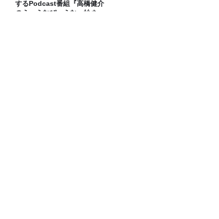
するPodcast番組『高橋健介
のえ～えむぴ～えむ』始まり
ます
抹茶ブームの裏で減る茶畑 企業と農家
をつなぐ新たな取り組み
#19. 氣志團・綾小路 翔さんと「シノフ
ェス」夢のブッキング対談！！
JUNK バナナマン「横澤夏子さん登場！
婚活パーティーの攻略テクニックは『し
たしげ』！？」
Recommended by