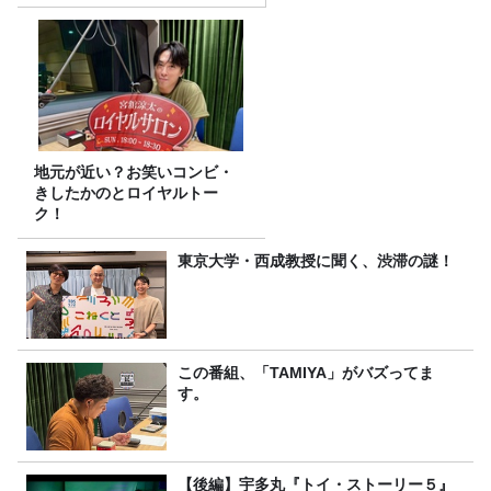
地元が近い？お笑いコンビ・
きしたかのとロイヤルトー
ク！
東京大学・西成教授に聞く、渋滞の謎！
この番組、「TAMIYA」がバズってま
す。
【後編】宇多丸『トイ・ストーリー５』