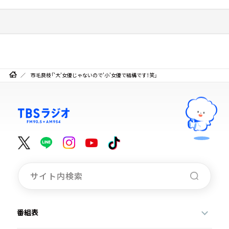
市毛良枝「’大’女優じゃないので’小’女優で結構です！笑」
番組表