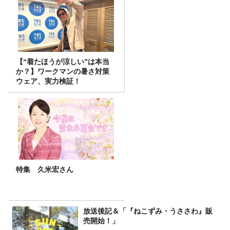
【“着たほうが涼しい”は本当
か？】ワークマンの暑さ対策
ウェア、実力検証！
特集 久米宏さん
放送後記＆「『ねこずみ・うささわ』販
売開始！」