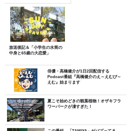
理由
放送後記＆「小学生の水筒の
中身と65歳の大恋愛」
俳優・高橋健介が1日2回配信する
Podcast番組『高橋健介のえ～えむぴ～
えむ』始まります
夏こそ始めどきの観葉植物！オザキフラ
ワーパークが凄すぎた！
この番組、「TAMIYA」がバズってま