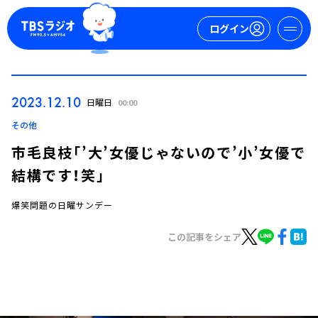
ログイン
マイページ
2023.12.10
日曜日
00:00
新規会員登録
ログイン
その他
市毛良枝「’大’女優じゃないので’小’女優で
結構です！笑」
爆笑問題の日曜サンデー
この記事をシェア
今日の番組表
週間番組表
トピックス
TBS Podcast