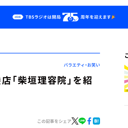
クス
イベント・グッ
ズ
st
YouTube
せ
会社情報
バラエティ・お笑い
店「柴垣理容院」を紹
この記事をシェア