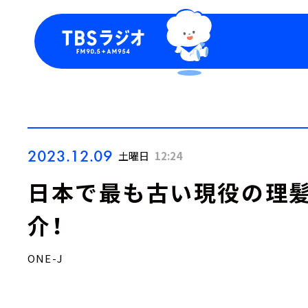
今日の番組表
トピッ
週間番組表
TBS
Podca
お知ら
2023.12.09
土曜日
12:24
日本で最も古い現役の理髪
介！
ONE-J