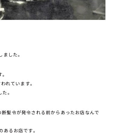
しました。
す。
言われています。
した。
の断髪令が発令される前からあったお店なんで
のあるお店です。