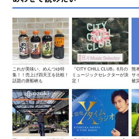
これが美味い、めんつゆ特
『CITY CHILL CLUB』8月の
熊
集！！売上げ四天王を比較！
ミュージックセレクターが決
サ
話題の唐船峡も
定！
被