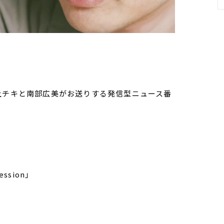
）
家・荻上チキと南部広美がお送りする発信型ニュース番
ssion」