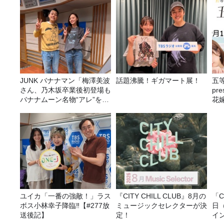
JUNK バナナマン「梅澤美波
話題沸騰！ギガマート展！
五
さん、乃木坂卒業後初登場も
pr
バナナムーン名物“アレ”を喰
花嫁
らう」
決
ユイカ「一番の強敵！」ラス
『CITY CHILL CLUB』8月の
「C
ボス小林幸子降臨‼【#277放
ミュージックセレクターが決
日
送後記】
定！
イ