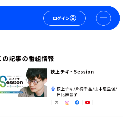
ログイン
この記事の番組情報
荻上チキ・ Session
荻上チキ/片桐千晶/山本恵里伽/
日比麻音子