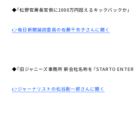
◆「松野官房長官側に1000万円超えるキックバックか」
👉毎日新聞論説委員の佐藤千矢子さんに聞く
◆「旧ジャニーズ事務所 新会社名称を『STARTO ENTER
👉ジャーナリストの松谷創一郎さんに聞く