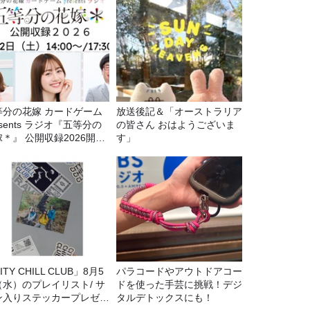
等分の花嫁 カードゲーム
放送後記＆「オーストラリア
esents ラジオ『五等分の
の皆さん おはようございま
＊』 公開収録2026開催
す」
定！
ITY CHILL CLUB」8月5
パラコードやアウトドアコー
（水）のプレイリスト/ サ
ドを使った手芸に挑戦！デジ
ン入りステッカープレゼン
タルデトックスにも！