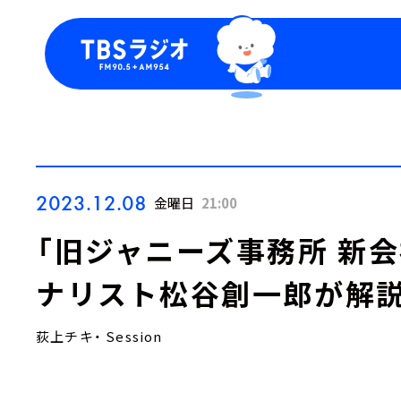
今日の番組表
トピッ
週間番組表
TBS
Podca
お知ら
2023.12.08
金曜日
21:00
「旧ジャニーズ事務所 新
ナリスト松谷創一郎が解
荻上チキ・ Session