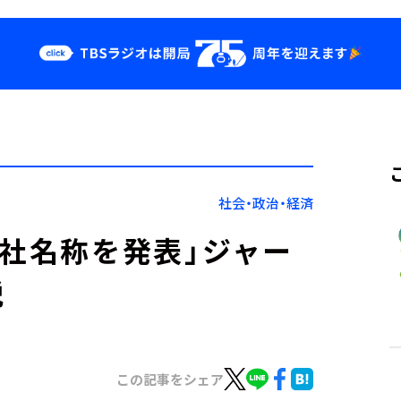
クス
イベント・グッ
ズ
st
YouTube
せ
会社情報
社会・政治・経済
会社名称を発表」ジャー
説
この記事をシェア