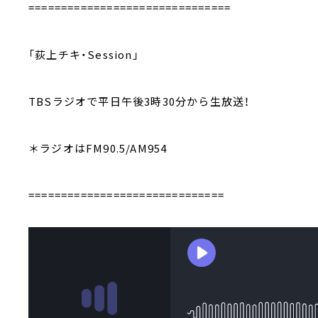
===============================
「荻上チキ・Session」
TBSラジオで平日午後3時30分から生放送！
＊ラジオはFM90.5/AM954
==============================