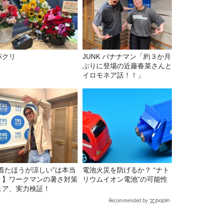
パクリ
JUNK バナナマン「約３か月
ぶりに登場の近藤春菜さんと
イロモネア話！！」
“着たほうが涼しい”は本当
電池火災を防げるか？ “ナト
？】ワークマンの暑さ対策
リウムイオン電池”の可能性
ェア、実力検証！
Recommended by