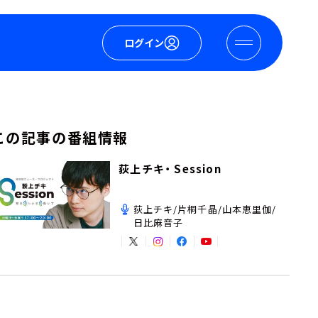
ログイン
この記事の番組情報
荻上チキ・ Session
荻上チキ/片桐千晶/山本恵里伽/
日比麻音子