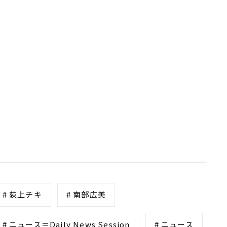
# 荻上チキ
# 南部広美
# ニュース＝Daily News Session
# ニュース