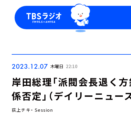
今日の番組表
トピッ
週間番組表
TBS
Podca
お知ら
2023.12.07
木曜日
22:10
岸田総理「派閥会長退く方
係否定」（デイリーニュー
荻上チキ・ Session