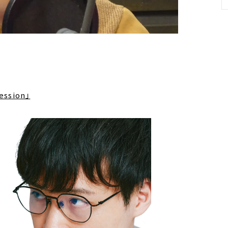
ssion」