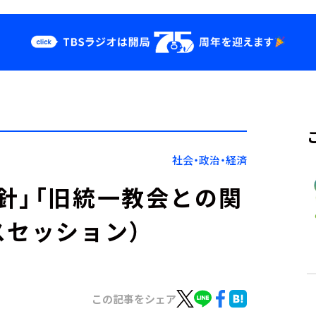
クス
イベント・グッ
ズ
st
YouTube
せ
会社情報
社会・政治・経済
針」「旧統一教会との関
スセッション）
この記事をシェア