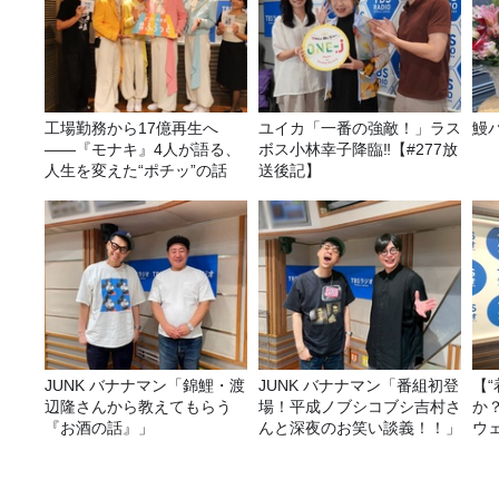
工場勤務から17億再生へ
ユイカ「一番の強敵！」ラス
鰻
——『モナキ』4人が語る、
ボス小林幸子降臨‼【#277放
人生を変えた“ポチッ”の話
送後記】
JUNK バナナマン「錦鯉・渡
JUNK バナナマン「番組初登
【
辺隆さんから教えてもらう
場！平成ノブシコブシ吉村さ
か
『お酒の話』」
んと深夜のお笑い談義！！」
ウ