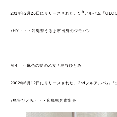
th
2014
年
2
月
26
日にリリースされた、
9
アルバム「
GLO
♪
HY
・・・沖縄県うるま市出身のジモバン
M
４ 亜麻色の髪の乙女
/
島谷ひとみ
2002
年
6
月
12
日にリリースされた、
2nd
フルアルバム『
♪島谷ひとみ・・・広島県呉市出身