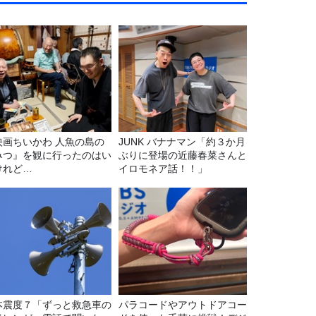
映画ちいかわ 人魚の島の
JUNK バナナマン「約３か月
みつ』を観に行ったのはい
ぶりに登場の近藤春菜さんと
けれど…
イロモネア話！！」
本震度７「ずっと救急車の
パラコードやアウトドアコー