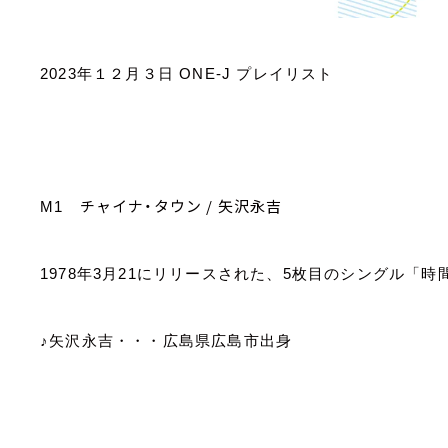
2023
年１２月３日
ONE-J
プレイリスト
チャイナ・タウン
/
矢沢永吉
M1
1978
年
3
月
21
にリリースされた、
5
枚目のシングル「時
♪矢沢永吉・・・広島県広島市出身