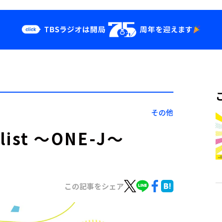
クス
イベント・グッ
ズ
st
YouTube
せ
会社情報
その他
list ～ONE-J～
この記事をシェア