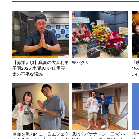
【募集要項】真夏の大喜利甲
鰻パクリ
『
子園2026 水曜JUNK山里亮
ひ
太の不毛な議論
い
画面を魅力的にするエフェク
JUNK バナナマン「三大“小
熊