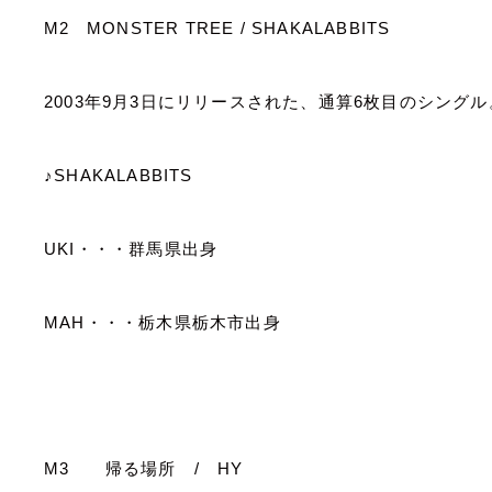
M2
MONSTER TREE / SHAKALABBITS
2003
年
9
月
3
日にリリースされた、通算
6
枚目のシングル
♪
SHAKALABBITS
UKI
・・・群馬県出身
MAH
・・・栃木県栃木市出身
M3
帰る場所
/
HY