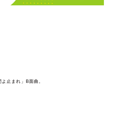
間よ止まれ」
B
面曲。