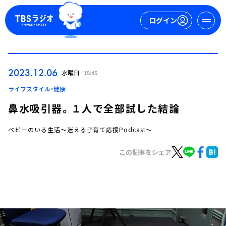
ログイン
マイページ
2023.12.06
水曜日
15:45
新規会員登録
ログイン
ライフスタイル・健康
鼻水吸引器。１人で全部試した結論
ベビーのいる生活～迷える子育て応援Podcast～
この記事をシェア
今日の番組表
週間番組表
トピックス
TBS Podcast