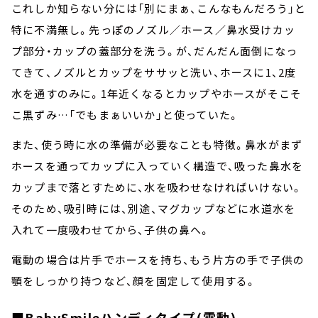
これしか知らない分には「別にまぁ、こんなもんだろう」と
特に不満無し。先っぽのノズル／ホース／鼻水受けカッ
プ部分・カップの蓋部分を洗う。が、だんだん面倒になっ
てきて、ノズルとカップをササッと洗い、ホースに1、2度
水を通すのみに。1年近くなるとカップやホースがそこそ
こ黒ずみ…「でもまぁいいか」と使っていた。
また、使う時に水の準備が必要なことも特徴。鼻水がまず
ホースを通ってカップに入っていく構造で、吸った鼻水を
カップまで落とすために、水を吸わせなければいけない。
そのため、吸引時には、別途、マグカップなどに水道水を
入れて一度吸わせてから、子供の鼻へ。
電動の場合は片手でホースを持ち、もう片方の手で子供の
顎をしっかり持つなど、顔を固定して使用する。
■BabySmileハンディタイプ(電動)