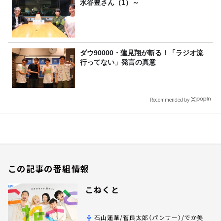
水谷豊さん（1）～
ダウ90000・蓮見翔が斬る！「ラジオ流
行ってない」発言の真意
Recommended by
この記事の番組情報
こねくと
石山蓮華/菅良太郎（パンサー）/でか美