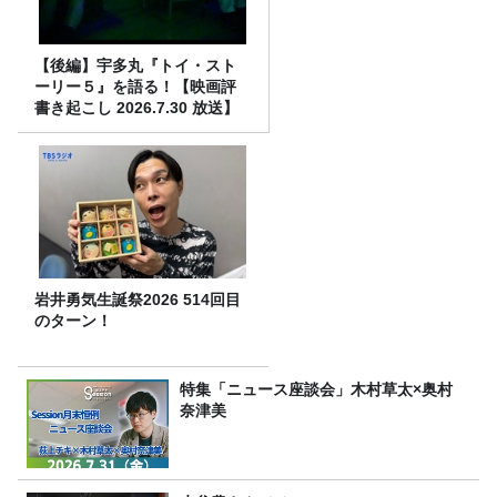
【後編】宇多丸『トイ・スト
ーリー５』を語る！【映画評
書き起こし 2026.7.30 放送】
岩井勇気生誕祭2026 514回目
のターン！
特集「ニュース座談会」木村草太×奥村
奈津美