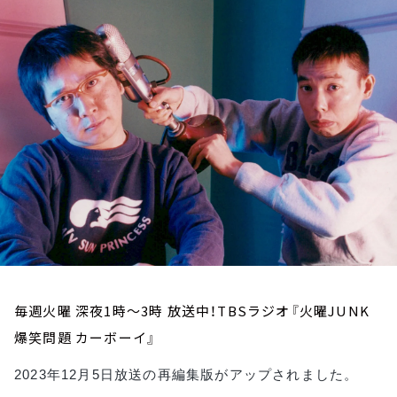
お知らせ
イベント・グッズ
YouTube
会社情報
毎週火曜 深夜1時～3時 放送中！TBSラジオ『火曜JUNK
爆笑問題 カーボーイ』
2023年12月5日放送の再編集版がアップされました。