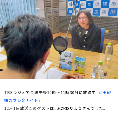
お知らせ
イベント・グッズ
YouTube
会社情報
TBSラジオで金曜午後10時～11時30分に放送中
「武田砂
鉄のプレ金ナイト」
。
12月1日放送回のゲストは、
ふかわりょう
さんでした。