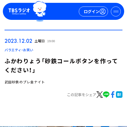
ログイン
マイページ
2023.12.02
土曜日
19:00
新規会員登録
ログイン
バラエティ・お笑い
ふかわりょう「砂鉄コールボタンを作って
ください！」
武田砂鉄のプレ金ナイト
この記事をシェア
今日の番組表
週間番組表
トピックス
TBS Podcast