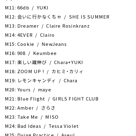
M11: 66db / YUKI
M12: 会いに行かなくちゃ / SHE IS SUMMER
M13: Dreamer / Claire Rosinkranz
M14: 4EVER / Clairo
M15: ‎Cookie / NewJeans
M16: 908 / Keumbee
M17: 楽しい蹴伸び / Chara+YUKI
M18: ZOOM UP ! / カヒミ・カリィ
M19: レモンキャンディ / Chara
M20: ‎Yours / maye
M21: Blue Flight / GIRLS FIGHT CLUB
M22: Amber / さらさ
M23: Take Me / MISO
M24: Bad Ideas / Tessa Violet
M25: ‎Dying Practice / Aseul