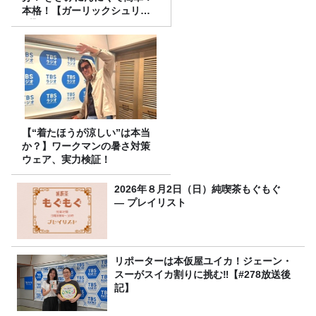
本格！【ガーリックシュリン
プ】 桃屋のかんたんレシピ
【“着たほうが涼しい”は本当
か？】ワークマンの暑さ対策
ウェア、実力検証！
2026年８月2日（日）純喫茶もぐもぐ
― プレイリスト
リポーターは本仮屋ユイカ！ジェーン・
スーがスイカ割りに挑む‼【#278放送後
記】