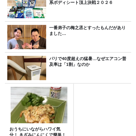
系ボディシート頂上決戦２０２６
一番弟子の梅之丞とすったもんだがあり
ました…
パリで40度超えの猛暑…なぜエアコン普
及率は「1割」なのか
おうちにいながらハワイ気
分！ きざみにんにくで簡単！