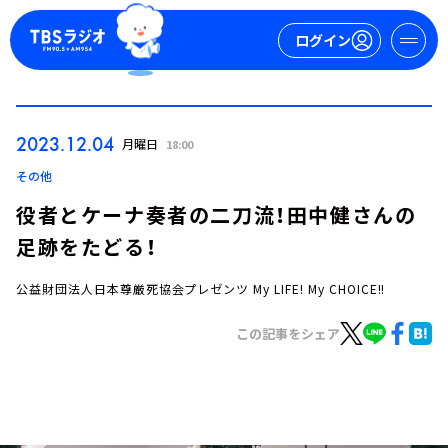
ログイン
マイページ
2023.12.04
月曜日
18:00
新規会員登録
ログイン
その他
役者とケーナ奏者の二刀流！田中健さんの
足跡をたどる！
公益財団法人日本尊厳死協会プレゼンツ My LIFE! My CHOICE!!
この記事をシェア
今日の番組表
週間番組表
トピックス
TBS Podcast