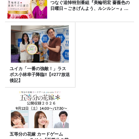
つなぐ追悼特別番組『美輪明宏 薔薇色の
日曜日～ごきげんよう、ルンルン～』
8/9（日）16時放送
ユイカ「一番の強敵！」ラス
ボス小林幸子降臨‼【#277放送
後記】
五等分の花嫁 カードゲーム