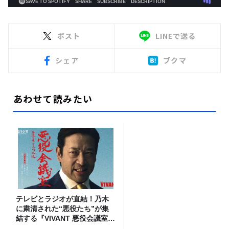
ポスト
LINEで送る
シェア
ブクマ
あわせて読みたい
テレビとラジオが直結！乃木
に粛清された“悪役たち”が集
結する『VIVANT 悪役会議室』
7/26(日)23時スタート！