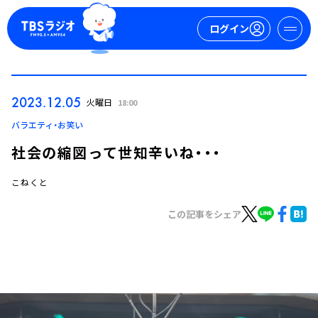
ログイン
マイページ
2023.12.05
火曜日
18:00
新規会員登録
ログイン
バラエティ・お笑い
社会の縮図って世知辛いね・・・
こねくと
この記事をシェア
今日の番組表
週間番組表
トピックス
TBS Podcast