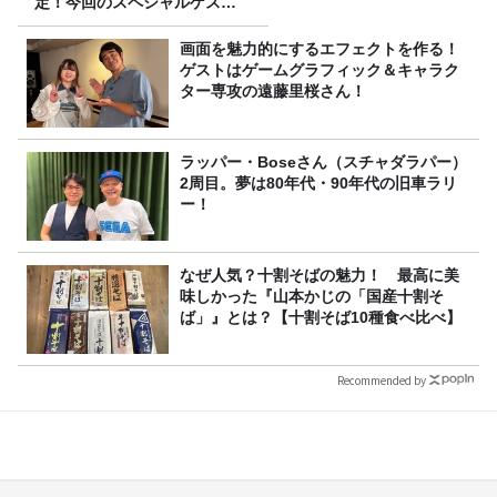
定！今回のスペシャルゲスト
は、タカアンドトシ！
画面を魅力的にするエフェクトを作る！
ゲストはゲームグラフィック＆キャラク
ター専攻の遠藤里桜さん！
ラッパー・Boseさん（スチャダラパー）
2周目。夢は80年代・90年代の旧車ラリ
ー！
なぜ人気？十割そばの魅力！ 最高に美
味しかった『山本かじの「国産十割そ
ば」』とは？【十割そば10種食べ比べ】
Recommended by