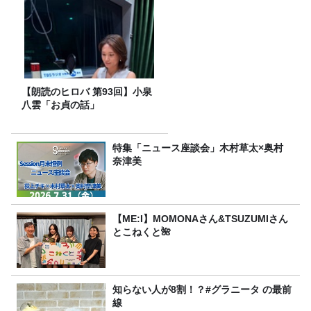
【朗読のヒロバ 第93回】小泉
八雲「お貞の話」
特集「ニュース座談会」木村草太×奥村
奈津美
【ME:I】MOMONAさん&TSUZUMIさん
とこねくと🌺
知らない人が8割！？#グラニータ の最前
線