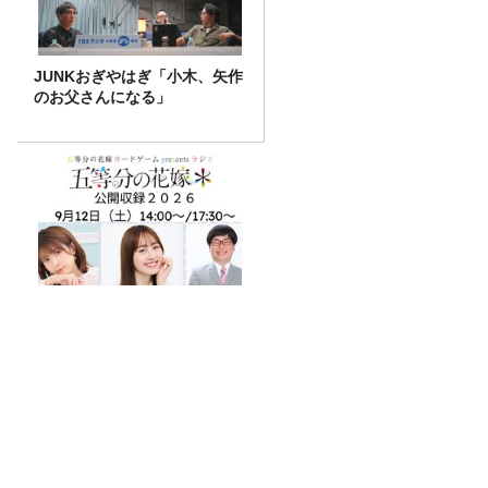
JUNKおぎやはぎ「小木、矢作
のお父さんになる」
五等分の花嫁 カードゲーム
presents ラジオ『五等分の花
嫁＊』 公開収録2026開催決
定！
【募集要項】真夏の大喜利甲子園2026
水曜JUNK山里亮太の不毛な議論