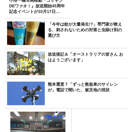
小堺一機＆関根勤『コサキン
DEワァオ！』放送開始45周年
記念イベントが10月17日
（土）に開催決定！本日より
FC先行受付スタート！
「今年は蚊が大量発生!?」専門家が教え
る、刺されないための対策と虫除け剤の
選び方
放送後記＆「オーストラリアの皆さん お
はようございます」
熊本震度７「ずっと救急車のサイレン
が」電話で聞いた、被災地の現状