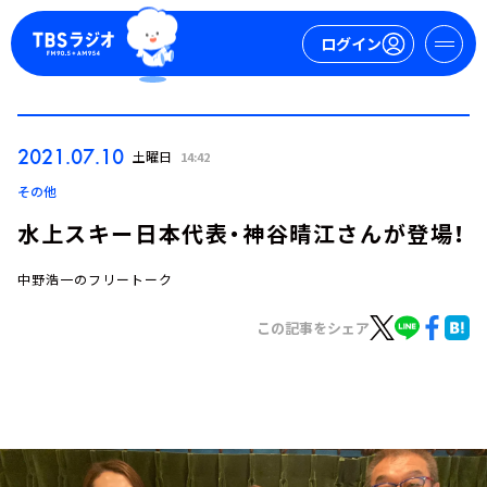
ログイン
マイページ
2021.07.10
土曜日
14:42
新規会員登録
ログイン
その他
水上スキー日本代表・神谷晴江さんが登場！
中野浩一のフリートーク
この記事をシェア
今日の番組表
週間番組表
トピックス
TBS Podcast