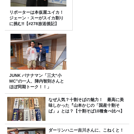
リポーターは本仮屋ユイカ！
ジェーン・スーがスイカ割り
に挑む‼【#278放送後記】
JUNK バナナマン「三大“小
MC”の一人、陣内智則さんと
ほぼ同期トーク！！」
なぜ人気？十割そばの魅力！ 最高に美
味しかった『山本かじの「国産十割そ
ば」』とは？【十割そば10種食べ比べ】
ダーリンハニー吉川さんに、こねくと！