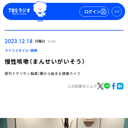
ログイン
マイページ
2023.12.18
月曜日
17:50
新規会員登録
ログイン
ライフスタイル・健康
慢性咳嗽（まんせいがいそう）
週刊ミヤリサン製薬！腸から始まる健康ライフ
この記事をシェア
今日の番組表
週間番組表
トピックス
TBS Podcast