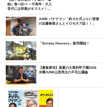
飴』食べ比べ ～中高年・大人
世代には和風がオススメ！
味・食感・機能性いろいろ！
～
JUNK バナナマン「約３か月ぶりに登場
の近藤春菜さんとイロモネア話！！」
「Sunday Heavens」販売開始！
【募集要項】真夏の大喜利甲子園2026
水曜JUNK山里亮太の不毛な議論