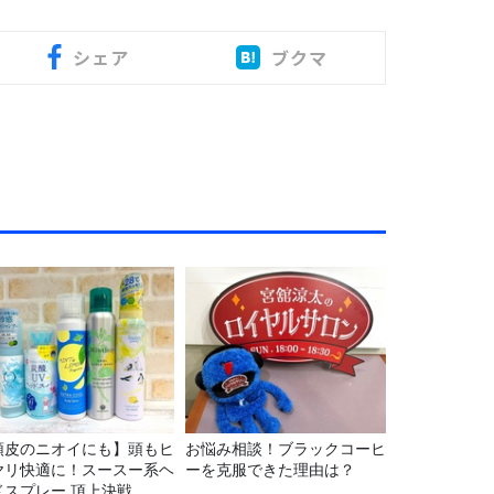
シェア
ブクマ
頭皮のニオイにも】頭もヒ
お悩み相談！ブラックコーヒ
ヤリ快適に！スースー系ヘ
ーを克服できた理由は？
ドスプレー 頂上決戦