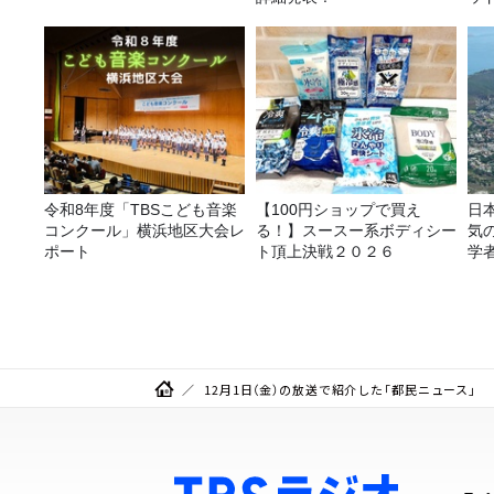
20
令和8年度「TBSこども音楽
【100円ショップで買え
日
コンクール」横浜地区大会レ
る！】スースー系ボディシー
気
ポート
ト頂上決戦２０２６
学
ア
12月1日（金）の放送で紹介した「都民ニュース」