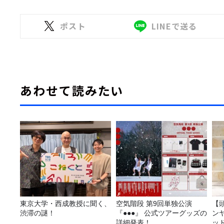
ポスト
LINEで送る
あわせて読みたい
東京大学・西成教授に聞く、
空気階段 第9回単独公演
【
渋滞の謎！
『●●●』 公式ツアーグッズの
ン
詳細発表！
ッ