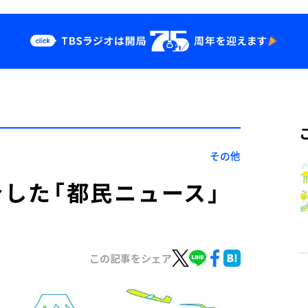
クス
イベント・グッ
ズ
st
YouTube
せ
会社情報
その他
介した「都民ニュース」
この記事をシェア