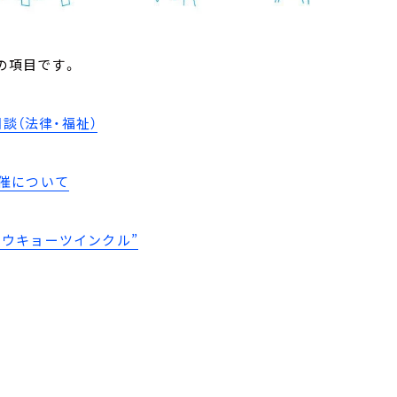
の項目です。
談（法律・福祉）
催について
ER“トウキョーツインクル”