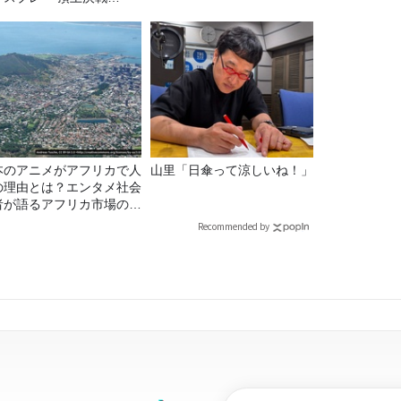
26！
本のアニメがアフリカで人
山里「日傘って涼しいね！」
の理由とは？エンタメ社会
者が語るアフリカ市場のリ
ル
Recommended by