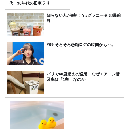
代・90年代の旧車ラリー！
知らない人が8割！？#グラニータ の最前
線
#69 そろそろ愚痴ログの時間かも～。
パリで40度超えの猛暑…なぜエアコン普
及率は「1割」なのか