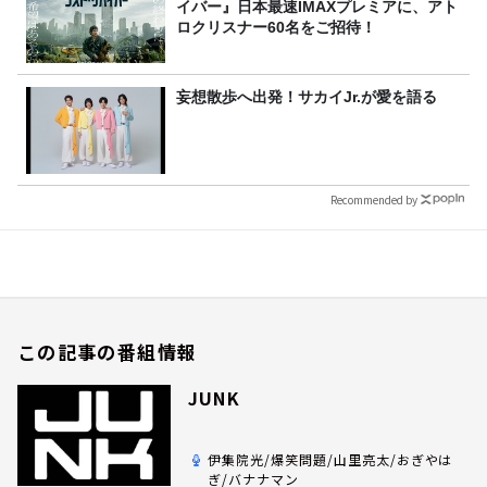
イバー』日本最速IMAXプレミアに、アト
ロクリスナー60名をご招待！
妄想散歩へ出発！サカイJr.が愛を語る
Recommended by
この記事の番組情報
JUNK
伊集院光/爆笑問題/山里亮太/おぎやは
ぎ/バナナマン