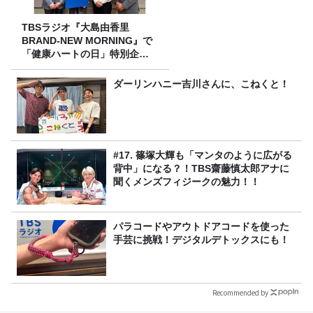
TBSラジオ『大島由香里
BRAND-NEW MORNING』で
「健康ハートの日」特別企画
を8/10（月）に放送
ダーリンハニー吉川さんに、こねくと！
#17. 篠塚大輝も「マンタのように広がる
背中」になる？！TBS齋藤慎太郎アナに
聞くメンズフィジークの魅力！！
パラコードやアウトドアコードを使った
手芸に挑戦！デジタルデトックスにも！
Recommended by