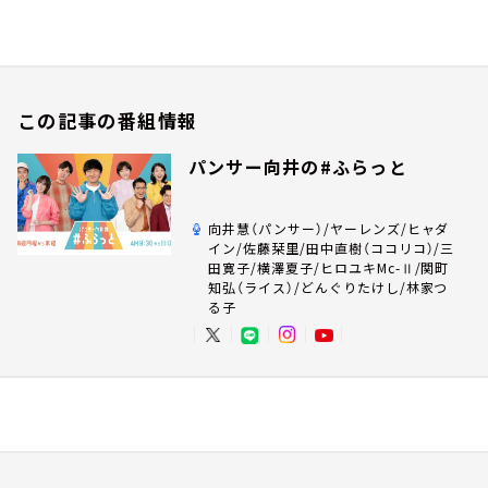
この記事の番組情報
パンサー向井の#ふらっと
向井慧（パンサー）/ヤーレンズ/ヒャダ
イン/佐藤栞里/田中直樹（ココリコ）/三
田寛子/横澤夏子/ヒロユキMc-Ⅱ/関町
知弘（ライス）/どんぐりたけし/林家つ
る子