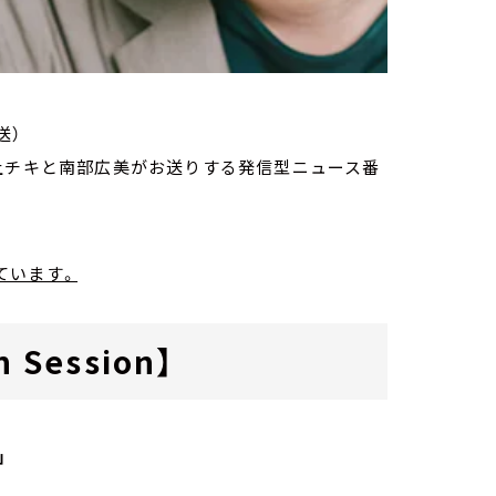
送）
家・荻上チキと南部広美がお送りする発信型ニュース番
ています。
 Session】
」