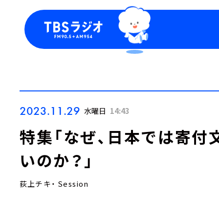
今日の番組表
トピッ
週間番組表
TBS
Podca
お知ら
2023.11.29
水曜日
14:43
特集「なぜ、日本では寄付
いのか？」
荻上チキ・ Session