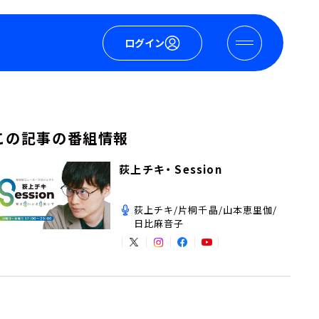
ログイン
この記事の番組情報
荻上チキ・ Session
荻上チキ/片桐千晶/山本恵里伽/
日比麻音子