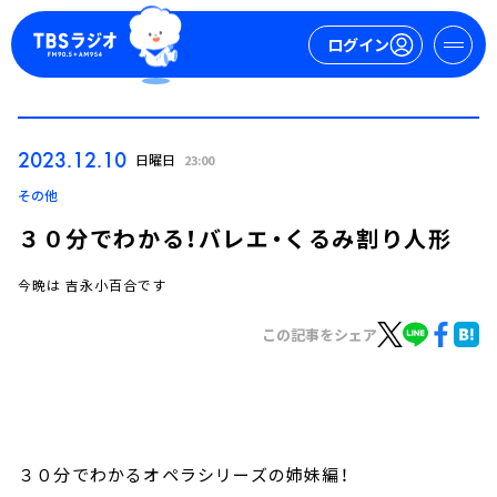
ログイン
マイページ
2023.12.10
日曜日
23:00
新規会員登録
ログイン
その他
３０分でわかる！バレエ・くるみ割り人形
今晩は 吉永小百合です
この記事をシェア
今日の番組表
週間番組表
トピックス
３０分でわかるオペラシリーズの姉妹編！
TBS Podcast