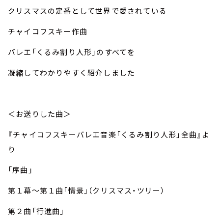
お知らせ
クリスマスの定番として世界で愛されている
イベント・グッズ
YouTube
チャイコフスキー作曲
会社情報
バレエ「くるみ割り人形」のすべてを
凝縮してわかりやすく紹介しました
＜お送りした曲＞
『チャイコフスキーバレエ音楽「くるみ割り人形」全曲』よ
り
「序曲」
第１幕～第１曲「情景」（クリスマス・ツリー）
第２曲「行進曲」