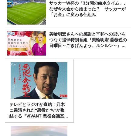
サッカーW杯の「3分間の給水タイム」、
なぜ今大会から始まった？ サッカーが
「お金」に変わる仕組み
美輪明宏さんへの感謝と平和への思いを
つなぐ追悼特別番組『美輪明宏 薔薇色の
日曜日～ごきげんよう、ルンルン～』
8/9（日）16時放送
テレビとラジオが直結！乃木
に粛清された“悪役たち”が集
結する『VIVANT 悪役会議室』
7/26(日)23時スタート！