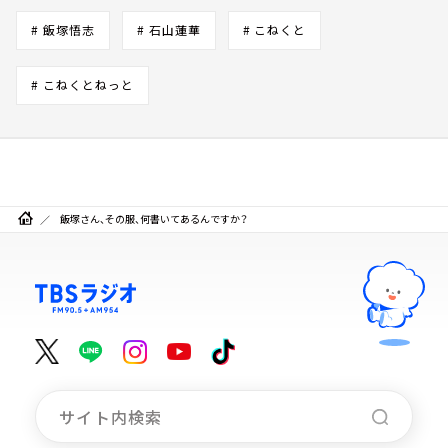
# 飯塚悟志
# 石山蓮華
# こねくと
# こねくとねっと
飯塚さん、その服、何書いてあるんですか？