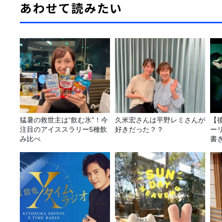
あわせて読みたい
猛暑の救世主は“飲む氷”！今
久米宏さんは平野レミさんが
【
注目のアイススラリー5種飲
好きだった？？
ー
み比べ
書き
送