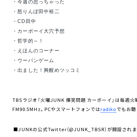
・今週の思っちゃった
・怒りんぼ田中裕二 
・CD田中 
・カーボーイ大穴予想 
・哲学的～！ 
・えほんのコーナー 
・ウーパンゲーム
・出ました！興醒めツッコミ
TBSラジオ『火曜JUNK 爆笑問題 カーボーイ』は毎週火曜深夜
FM90.5MHz。PCやスマートフォンでは
radiko
でもお聴
■JUNKの公式Twitter（@JUNK_TBSR）が開設