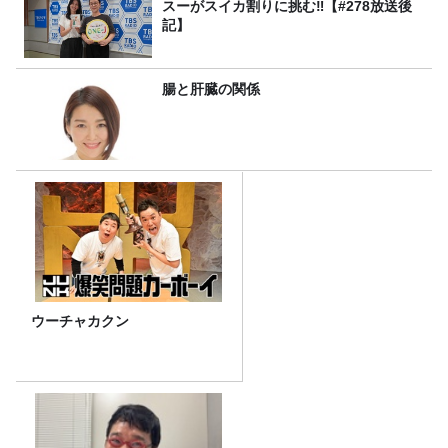
スーがスイカ割りに挑む‼【#278放送後
記】
腸と肝臓の関係
ウーチャカクン