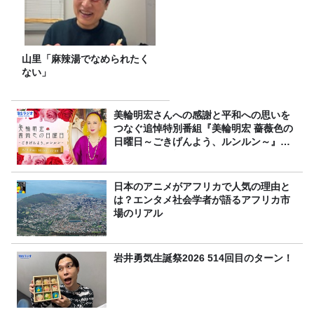
山里「麻辣湯でなめられたく
ない」
美輪明宏さんへの感謝と平和への思いを
つなぐ追悼特別番組『美輪明宏 薔薇色の
日曜日～ごきげんよう、ルンルン～』
8/9（日）16時放送
日本のアニメがアフリカで人気の理由と
は？エンタメ社会学者が語るアフリカ市
場のリアル
岩井勇気生誕祭2026 514回目のターン！