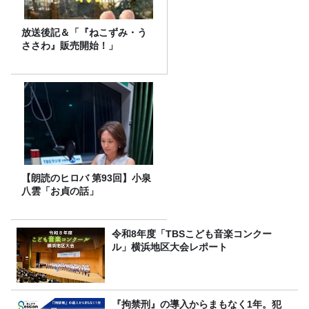
放送後記＆「『ねこずみ・う
ささわ』販売開始！」
【朗読のヒロバ 第93回】小泉
八雲「お貞の話」
令和8年度「TBSこども音楽コンクー
ル」横浜地区大会レポート
『拘禁刑』の導入からまもなく1年。犯