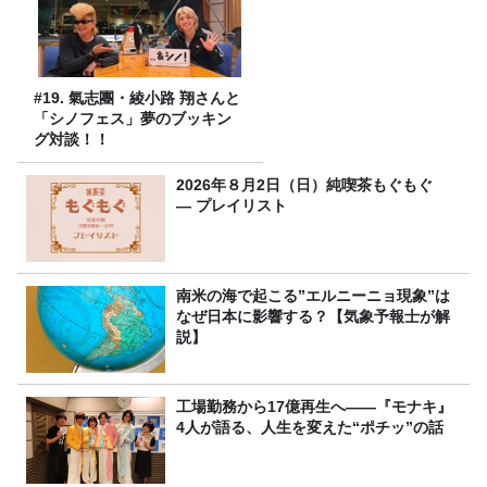
#19. 氣志團・綾小路 翔さんと
「シノフェス」夢のブッキン
グ対談！！
2026年８月2日（日）純喫茶もぐもぐ
― プレイリスト
南米の海で起こる”エルニーニョ現象”は
なぜ日本に影響する？【気象予報士が解
説】
工場勤務から17億再生へ——『モナキ』
4人が語る、人生を変えた“ポチッ”の話