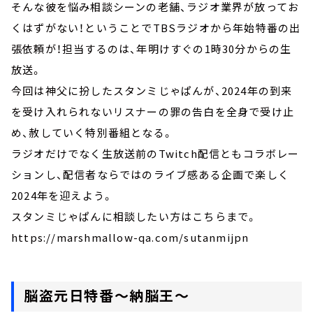
そんな彼を悩み相談シーンの老舗、ラジオ業界が放ってお
くはずがない！ということでTBSラジオから年始特番の出
張依頼が！担当するのは、年明けすぐの1時30分からの生
放送。
今回は神父に扮したスタンミじゃぱんが、2024年の到来
を受け入れられないリスナーの罪の告白を全身で受け止
め、赦していく特別番組となる。
ラジオだけでなく生放送前のTwitch配信ともコラボレー
ションし、配信者ならではのライブ感ある企画で楽しく
2024年を迎えよう。
スタンミじゃぱんに相談したい方はこちらまで。
https://marshmallow-qa.com/sutanmijpn
脳盗元日特番～納脳王～