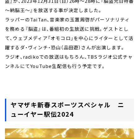
盗』が、2023年12月31日（日）26時～28時に『脳盗元日特番
～納脳王～』を放送する事が決定しました。
ラッパーのTaiTan、音楽家の玉置周啓がパーソナリティ
を務める『脳盗』は、番組初の生放送に挑戦。ゲストとし
て、ウェブメディア「オモコロ」を中心にライターとして活
躍するダ・ヴィンチ・恐山（品田遊）さんが出演します。
ラジオ、radikoでの放送はもちろん、TBSラジオ公式チャ
ンネルにてYouTube生配信も行う予定です。
ヤマザキ新春スポーツスペシャル ニ
ューイヤー駅伝2024