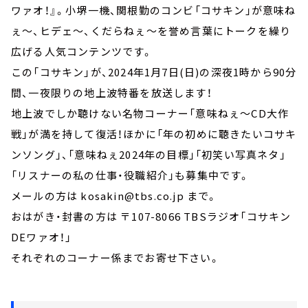
ワァオ！』。小堺一機、関根勤のコンビ「コサキン」が意味ね
ぇ～、ヒデェ～、くだらねぇ～を誉め言葉にトークを繰り
広げる人気コンテンツです。
この「コサキン」が、2024年1月7日(日)の深夜1時から90分
間、一夜限りの地上波特番を放送します！
地上波でしか聴けない名物コーナー「意味ねぇ～CD大作
戦」が満を持して復活！ほかに「年の初めに聴きたいコサキ
ンソング」、「意味ねぇ2024年の目標」「初笑い写真ネタ」
「リスナーの私の仕事・役職紹介」も募集中です。
メールの方は kosakin@tbs.co.jp まで。
おはがき・封書の方は 〒107-8066 TBSラジオ「コサキン
DEワァオ！」
それぞれのコーナー係までお寄せ下さい。