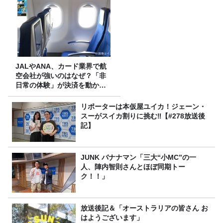
JALやANA、カード業界で航
空会社が強いのはなぜ？「非
日常の体験」が決済を動かす
理由
リポーターは本仮屋ユイカ！ジェーン・
スーがスイカ割りに挑む‼【#278放送後
記】
JUNK バナナマン「三大“小MC”の一
人、陣内智則さんとほぼ同期トー
ク！！」
放送後記＆「オーストラリアの皆さん お
はようございます」