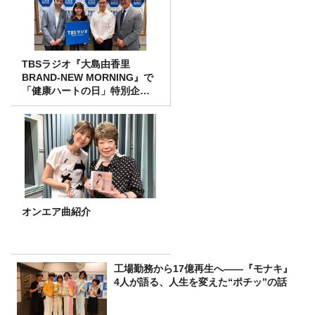
TBSラジオ『大島由香里
BRAND-NEW MORNING』で
「健康ハートの日」特別企画
を8/10（月）に放送
オンエア曲紹介
工場勤務から17億再生へ——『モナキ』
4人が語る、人生を変えた“ポチッ”の話