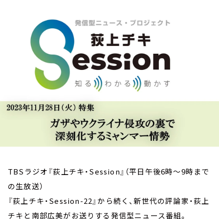
お知らせ
イベント・グッズ
YouTube
会社情報
TBSラジオ『荻上チキ・Session』（平日午後6時～9時まで
の生放送）
『荻上チキ・Session-22』から続く、新世代の評論家・荻上
チキと南部広美がお送りする発信型ニュース番組。