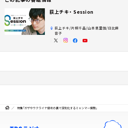
荻上チキ・ Session
荻上チキ/片桐千晶/山本恵里伽/日比麻
音子
特集「ガザやウクライナ侵攻の裏で深刻化するミャンマー情勢」