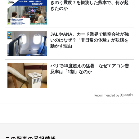
きのう震度７を観測した熊本で、何が起
きたのか
JALやANA、カード業界で航空会社が強
いのはなぜ？「非日常の体験」が決済を
動かす理由
パリで40度超えの猛暑…なぜエアコン普
及率は「1割」なのか
Recommended by
この記事の番組情報