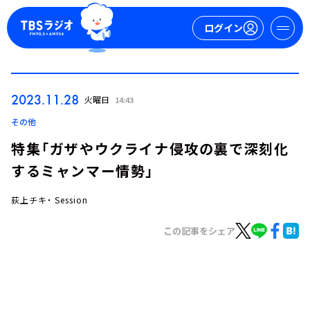
ログイン
マイページ
2023.11.28
火曜日
14:43
新規会員登録
ログイン
その他
特集「ガザやウクライナ侵攻の裏で深刻化
するミャンマー情勢」
荻上チキ・ Session
この記事をシェア
今日の番組表
週間番組表
トピックス
TBS Podcast