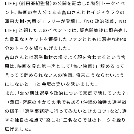
LIFE』（前田亜紀監督）の公開を記念した特別トークイベ
ント。映画の主人公である畠山さんとセイジドウラクの
澤田大樹・宮原ジェフリーが登壇し、『NO 政治談義，NO
LIFE』と題したこのイベントでは、販売開始後に即完売し
た貴重なチケットを獲得したファンとともに濃密な約40
分のトークを繰り広げました。
畠山さんとは選挙取材の場でよく顔を合わせるという宮
原は、映画を見た第一声として「怖い映画！」「辞めるって
言ってて辞められない人の映画。将来こうならないよう
にしないと…」と会場の笑いを誘いました。
また、「幼少期は選挙や政治について家庭で話していた？」
「（澤田・宮原のゆかりの地でもある）沖縄の独特の選挙戦
の様子」「選挙事務所に行ってみたいときのコツ」など、選
挙を独自の視点で“楽しむ”三名ならではのトークを繰り
広げました。