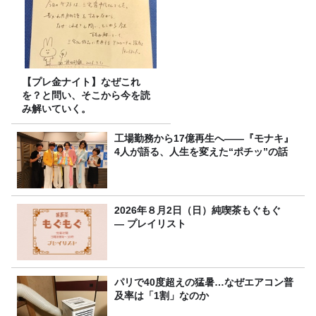
【プレ金ナイト】なぜこれ
を？と問い、そこから今を読
み解いていく。
工場勤務から17億再生へ——『モナキ』
4人が語る、人生を変えた“ポチッ”の話
2026年８月2日（日）純喫茶もぐもぐ
― プレイリスト
パリで40度超えの猛暑…なぜエアコン普
及率は「1割」なのか