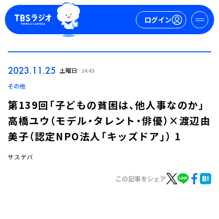
ログイン
マイページ
2023.11.25
土曜日
14:43
新規会員登録
ログイン
その他
第139回「子どもの貧困は、他人事なのか」
高橋ユウ（モデル・タレント・俳優）×渡辺由
美子（認定NPO法人「キッズドア」） 1
サステバ
今日の番組表
この記事をシェア
週間番組表
トピックス
TBS Podcast