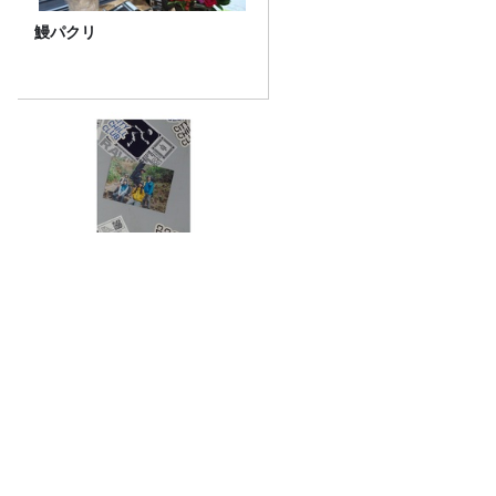
鰻パクリ
「CITY CHILL CLUB」8月5日
（水）のプレイリスト/ サイン
入りステッカープレゼント有
り
【六条大麦、二条大麦】意外と知らない
『麦茶』飲み比べてみた！
きしたかの高野のキラーフレーズ「ビッ
グサンダー喝！！」Ｔシャツ新作が発売