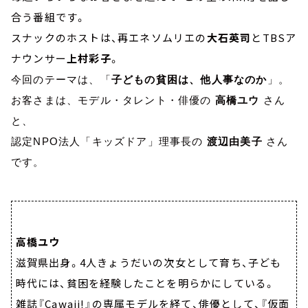
合う番組です。
スナックのホストは、再エネソムリエの
大石英司
とTBSア
ナウンサー
上村彩子
。
今回のテーマは、「
子どもの貧困は、他人事なのか
」。
お客さまは、モデル・タレント・俳優の
高橋ユウ
さん
と、
認定NPO法人「キッズドア」理事長の
渡辺由美子
さん
です。
高橋ユウ
滋賀県出身。4人きょうだいの次女として育ち、子ども
時代には、貧困を経験したことを明らかにしている。
雑誌『Cawaii!』の専属モデルを経て、俳優として、『仮面