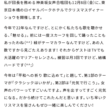
お知らせ
私が団長を務める神楽坂女声合唱団も12月8日（金）に、東
イベント・グッズ
京日本橋のロイヤルパークホテルでクリスマスディナー
YouTube
ショウを開催します。
会社情報
今年で22年なんですけど、とにかく私たちも歌を聴かせ
る、「魅せる」。前には一度スカーフを回して踊ったことも
あったわね（^^） 緑がテーマカラーなんですけど、あの人
数ですから見ごたえあります！ それからゲストはTVでも
大活躍のマリア・セレンさん。練習は月3回ですけど、結構
ハードです（^^;）
今年は「平和への祈り 歌に込めて」と題して、第1部のテー
マが「クラシックはいかが」、第2部は「元気で行こう」。女
声のパワーってすごいんですよ。声を出すってすごく元気
になる。だから続けてこれたんだと思います。いち早いク
リスマスを皆さんもぜひ一緒に楽しんでください！